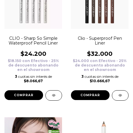
CLIO - Sharp So Simple
Clio - Superproof Pen
Waterproof Pencil Liner
Liner
$24.200
$32.000
$18.150
con
Efectivo - 25%
$24.000
con
Efectivo - 25%
de descuento abonando
de descuento abonando
en el showroom
en el showroom
3
cuotas sin interés de
3
cuotas sin interés de
$8.066,67
$10.666,67
COMPRAR
COMPRAR