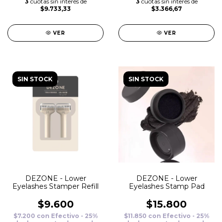
3
cuotas sin interés de
3
cuotas sin interés de
$9.733,33
$3.366,67
VER
VER
SIN STOCK
SIN STOCK
DEZONE - Lower
DEZONE - Lower
Eyelashes Stamper Refill
Eyelashes Stamp Pad
$9.600
$15.800
$7.200
con
Efectivo - 25%
$11.850
con
Efectivo - 25%