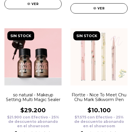
VER
VER
SIN STOCK
SIN STOCK
so natural - Makeup
Flortte - Nice To Meet Chu
Setting Multi Magic Sealer
Chu Mark Silkworm Pen
$29.200
$10.100
$21.900
con
Efectivo - 25%
$7.575
con
Efectivo - 25%
de descuento abonando
de descuento abonando
en el showroom
en el showroom