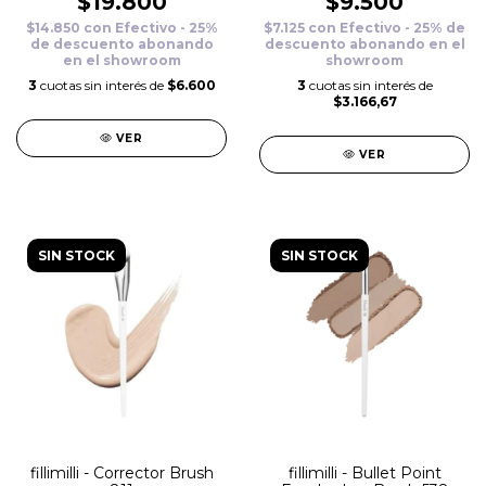
$19.800
$9.500
$14.850
con
Efectivo - 25%
$7.125
con
Efectivo - 25% de
de descuento abonando
descuento abonando en el
en el showroom
showroom
3
cuotas sin interés de
$6.600
3
cuotas sin interés de
$3.166,67
VER
VER
SIN STOCK
SIN STOCK
fillimilli - Corrector Brush
fillimilli - Bullet Point