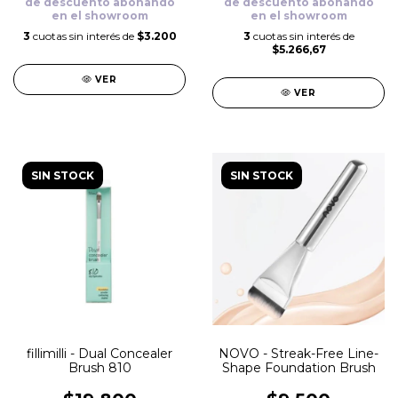
de descuento abonando
de descuento abonando
en el showroom
en el showroom
3
cuotas sin interés de
$3.200
3
cuotas sin interés de
$5.266,67
VER
VER
SIN STOCK
SIN STOCK
fillimilli - Dual Concealer
NOVO - Streak-Free Line-
Brush 810
Shape Foundation Brush