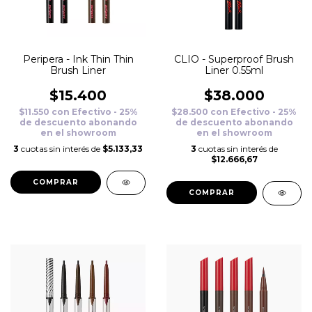
Peripera - Ink Thin Thin
CLIO - Superproof Brush
Brush Liner
Liner 0.55ml
$15.400
$38.000
$11.550
con
Efectivo - 25%
$28.500
con
Efectivo - 25%
de descuento abonando
de descuento abonando
en el showroom
en el showroom
3
cuotas sin interés de
$5.133,33
3
cuotas sin interés de
$12.666,67
COMPRAR
COMPRAR