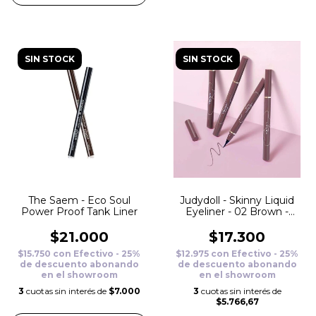
SIN STOCK
SIN STOCK
The Saem - Eco Soul
Judydoll - Skinny Liquid
Power Proof Tank Liner
Eyeliner - 02 Brown -
0.5ml
$21.000
$17.300
$15.750
con
Efectivo - 25%
$12.975
con
Efectivo - 25%
de descuento abonando
de descuento abonando
en el showroom
en el showroom
3
cuotas sin interés de
$7.000
3
cuotas sin interés de
$5.766,67