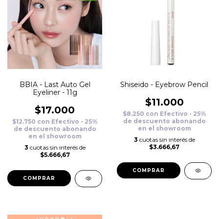
BBIA - Last Auto Gel
Shiseido - Eyebrow Pencil
Eyeliner - 11g
$11.000
$17.000
$8.250
con
Efectivo - 25%
de descuento abonando
$12.750
con
Efectivo - 25%
en el showroom
de descuento abonando
en el showroom
3
cuotas sin interés de
$3.666,67
3
cuotas sin interés de
$5.666,67
COMPRAR
COMPRAR