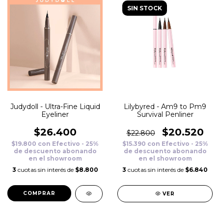
SIN STOCK
Judydoll - Ultra-Fine Liquid
Lilybyred - Am9 to Pm9
Eyeliner
Survival Penliner
$26.400
$20.520
$22.800
$19.800
con
Efectivo - 25%
$15.390
con
Efectivo - 25%
de descuento abonando
de descuento abonando
en el showroom
en el showroom
3
cuotas sin interés de
$8.800
3
cuotas sin interés de
$6.840
COMPRAR
VER