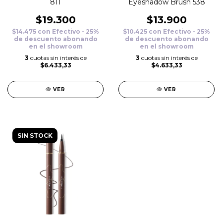
811
Eyeshadow Brush 538
$19.300
$13.900
$14.475
con
Efectivo - 25%
$10.425
con
Efectivo - 25%
de descuento abonando
de descuento abonando
en el showroom
en el showroom
3
cuotas sin interés de
3
cuotas sin interés de
$6.433,33
$4.633,33
VER
VER
SIN STOCK