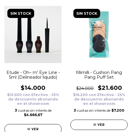
SIN STOCK
SIN STOCK
Etude - Oh~ m' Eye Line -
fillimilli - Cushion Pang
5ml (Delineador liquido)
Pang Puff Set
$14.000
$21.600
$24.000
$10.500
con
Efectivo - 25%
$16.200
con
Efectivo - 25%
de descuento abonando
de descuento abonando
en el showroom
en el showroom
3
cuotas sin interés de
3
cuotas sin interés de
$7.200
$4.666,67
VER
VER