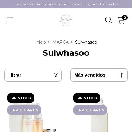
Los envios se hacen lunes, miercoles y viernes, excepto feriados!
0
Inicio
>
MARCA
>
Sulwhasoo
Sulwhasoo
Filtrar
SIN STOCK
SIN STOCK
ENVÍO GRATIS
ENVÍO GRATIS