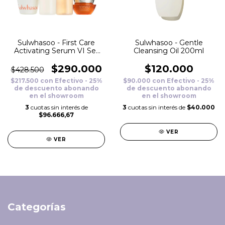
Sulwhasoo - First Care
Sulwhasoo - Gentle
Activating Serum VI Set
Cleansing Oil 200ml
(VTO 09/27)
$290.000
$120.000
$428.500
$217.500
con
Efectivo - 25%
$90.000
con
Efectivo - 25%
de descuento abonando
de descuento abonando
en el showroom
en el showroom
3
cuotas sin interés de
3
cuotas sin interés de
$40.000
$96.666,67
VER
VER
Categorías