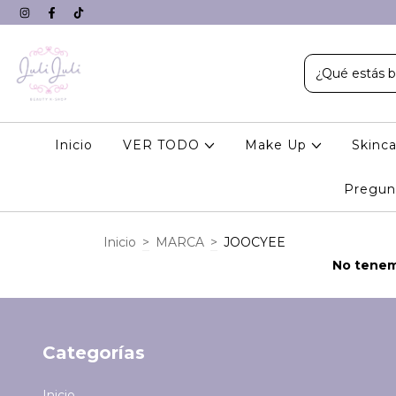
Inicio
VER TODO
Make Up
Skinc
Pregun
Inicio
>
MARCA
>
JOOCYEE
No tenemo
Categorías
Inicio