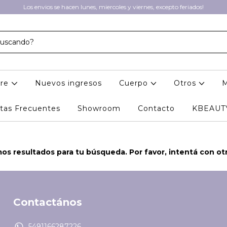
Los envios se hacen lunes, miercoles y viernes, excepto feriados!
are
Nuevos ingresos
Cuerpo
Otros
tas Frecuentes
Showroom
Contacto
KBEAUT
s resultados para tu búsqueda. Por favor, intentá con otro
Contactános
5491166287226