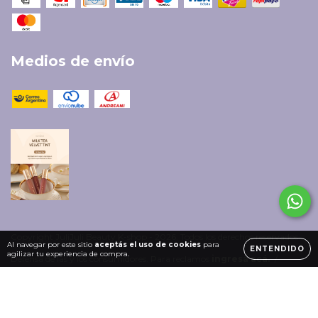
Medios de envío
Copyright JuliJuli Beauty K-shop - 2026. Todos los derechos reservados.
Al navegar por este sitio
aceptás el uso de cookies
para
ENTENDIDO
agilizar tu experiencia de compra.
Defensa de las y los consumidores. Para reclamos
ingresá acá.
/
Botón de arrepentimiento