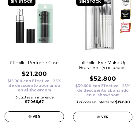
SIN STOCK
SIN STOCK
fillimilli - Perfume Case
Fillimilli - Eye Make Up
Brush Set (5 unidades)
$21.200
$52.800
$15.900
con
Efectivo - 25%
de descuento abonando
$39.600
con
Efectivo - 25%
en el showroom
de descuento abonando
en el showroom
3
cuotas sin interés de
$7.066,67
3
cuotas sin interés de
$17.600
VER
VER