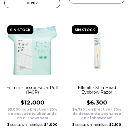
VER
SIN STOCK
SIN STOCK
Fillimilli - Tissue Facial Puff
Fillimilli - Slim Head
(140P)
Eyebrow Razor
$12.000
$6.300
$9.000
con
Efectivo - 25%
$4.725
con
Efectivo - 25%
de descuento abonando
de descuento abonando
en el showroom
en el showroom
3
cuotas sin interés de
$4.000
3
cuotas sin interés de
$2.100