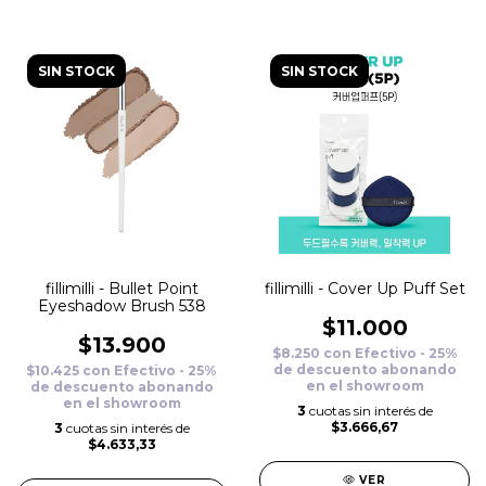
SIN STOCK
SIN STOCK
fillimilli - Bullet Point
fillimilli - Cover Up Puff Set
Eyeshadow Brush 538
$11.000
$13.900
$8.250
con
Efectivo - 25%
de descuento abonando
$10.425
con
Efectivo - 25%
en el showroom
de descuento abonando
en el showroom
3
cuotas sin interés de
$3.666,67
3
cuotas sin interés de
$4.633,33
VER