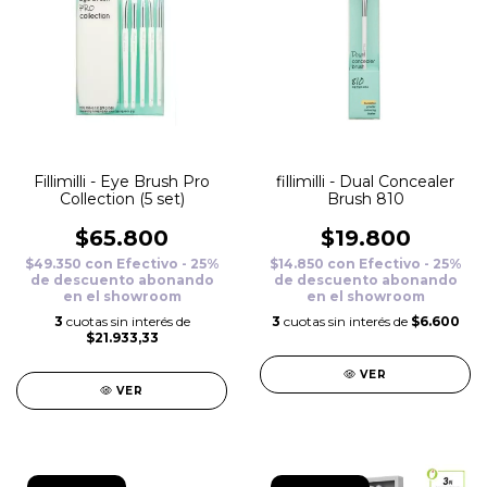
Fillimilli - Eye Brush Pro
fillimilli - Dual Concealer
Collection (5 set)
Brush 810
$65.800
$19.800
$49.350
con
Efectivo - 25%
$14.850
con
Efectivo - 25%
de descuento abonando
de descuento abonando
en el showroom
en el showroom
3
cuotas sin interés de
3
cuotas sin interés de
$6.600
$21.933,33
VER
VER