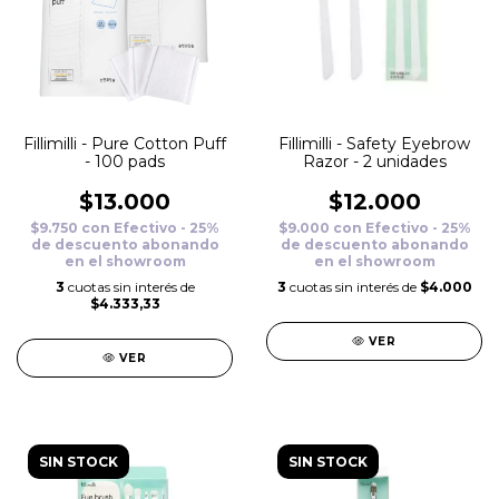
Fillimilli - Pure Cotton Puff
Fillimilli - Safety Eyebrow
- 100 pads
Razor - 2 unidades
$13.000
$12.000
$9.750
con
Efectivo - 25%
$9.000
con
Efectivo - 25%
de descuento abonando
de descuento abonando
en el showroom
en el showroom
3
cuotas sin interés de
3
cuotas sin interés de
$4.000
$4.333,33
VER
VER
SIN STOCK
SIN STOCK