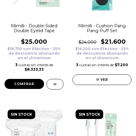
fillimilli - Double-Sided
fillimilli - Cushion Pang
Double Eyelid Tape
Pang Puff Set
$25.000
$21.600
$24.000
$18.750
con
Efectivo - 25%
$16.200
con
Efectivo - 25%
de descuento abonando
de descuento abonando
en el showroom
en el showroom
3
cuotas sin interés de
3
cuotas sin interés de
$7.200
$8.333,33
VER
SIN STOCK
SIN STOCK