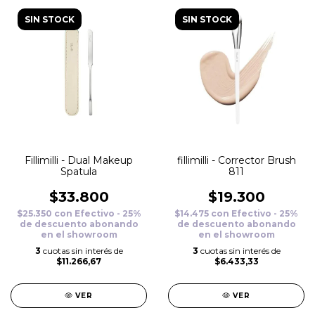
SIN STOCK
SIN STOCK
Fillimilli - Dual Makeup
fillimilli - Corrector Brush
Spatula
811
$33.800
$19.300
$25.350
con
Efectivo - 25%
$14.475
con
Efectivo - 25%
de descuento abonando
de descuento abonando
en el showroom
en el showroom
3
cuotas sin interés de
3
cuotas sin interés de
$11.266,67
$6.433,33
VER
VER