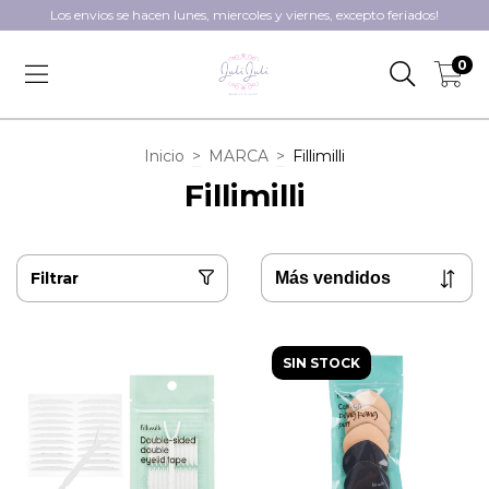
Los envios se hacen lunes, miercoles y viernes, excepto feriados!
0
Inicio
>
MARCA
>
Fillimilli
Fillimilli
Filtrar
SIN STOCK